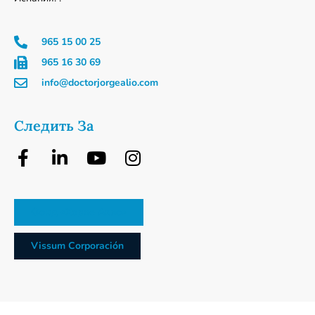
965 15 00 25
965 16 30 69
info@doctorjorgealio.com
Следить За
Фонд «Хорхе Алио»
Vissum Corporación