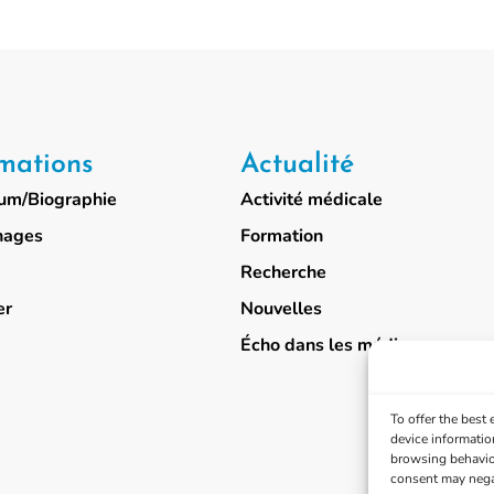
mations
Actualité
lum/Biographie
Activité médicale
nages
Formation
Recherche
er
Nouvelles
Écho dans les médias
To offer the best
device informatio
browsing behavior
consent may negat