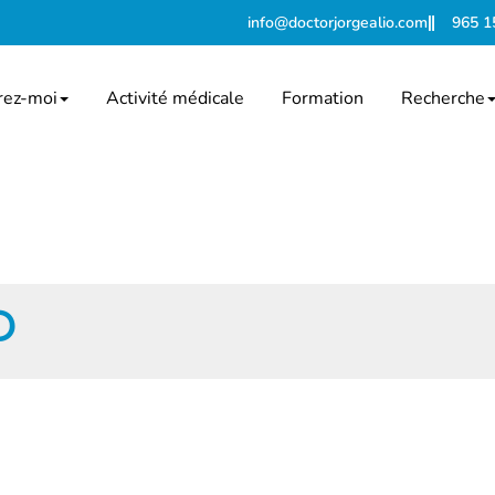
info@doctorjorgealio.com
965 1
rez-moi
Activité médicale
Formation
Recherche
D