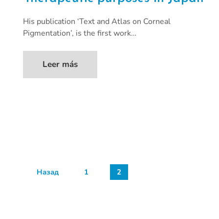
His publication ‘Text and Atlas on Corneal
Pigmentation’, is the first work…
Leer más
Назад
1
2