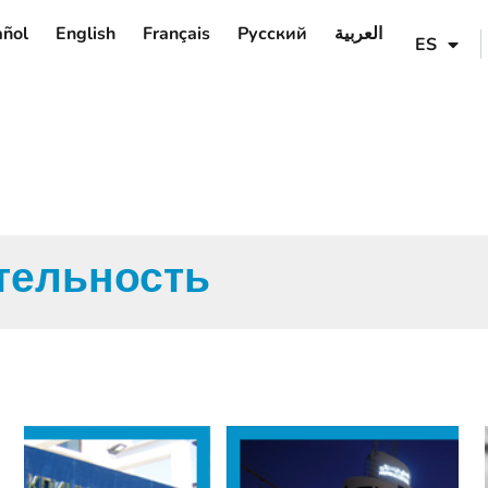
AR
añol
English
Français
Русский
العربية
ES
тельность