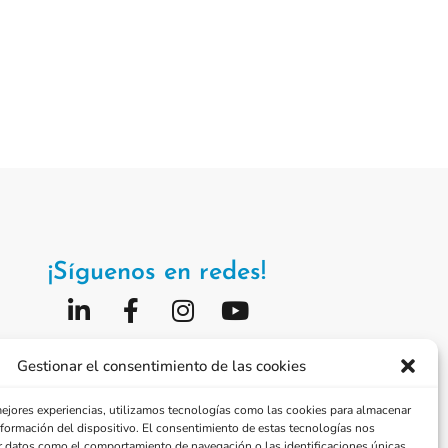
¡Síguenos en redes!
Fundación Jorge Alió
Gestionar el consentimiento de las cookies
Vissum Corporación
mejores experiencias, utilizamos tecnologías como las cookies para almacenar
información del dispositivo. El consentimiento de estas tecnologías nos
r datos como el comportamiento de navegación o las identificaciones únicas