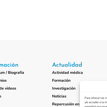
rmación
Actualidad
um / Biografía
Actividad médica
nios
Formación
de vídeos
Investigación
o
Noticias
Para ofrecer las 
y/o acceder a la 
Repercusión en medios
permitirá procesa