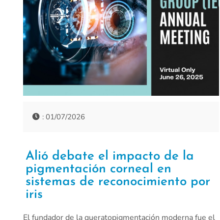
: 01/07/2026
Alió debate el impacto de la
pigmentación corneal en
sistemas de reconocimiento por
iris
El fundador de la queratopigmentación moderna fue el