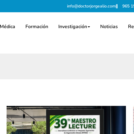
info@doctorjorgealio.com
965 1
 Médica
Formación
Investigación
Noticias
Re