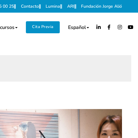
5 00 25
Contacto
Lumina
ARI
Fundación Jorge Alió
cursos
Cita Previa
Español