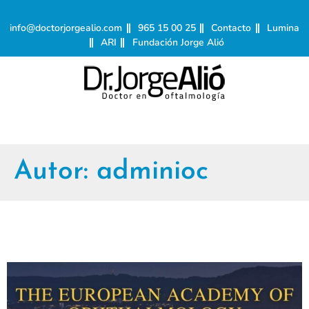
info@doctorjorgealio.com
965 15 00 25
Contacto
Lumina
ARI
Fundación Jorge Alió
Autor:
adminioc