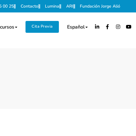
5 00 25
Contacto
Lumina
ARI
Fundación Jorge Alió
cursos
Cita Previa
Español