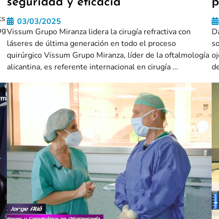
seguridad y eficacia
p
ts
03/03/2025
ng
Vissum Grupo Miranza lidera la cirugía refractiva con
D
láseres de última generación en todo el proceso
so
quirúrgico Vissum Grupo Miranza, líder de la oftalmología
o
alicantina, es referente internacional en cirugía …
d