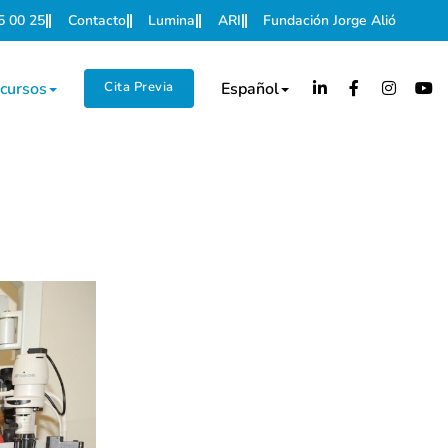
5 00 25
Contacto
Lumina
ARI
Fundación Jorge Alió
cursos
Cita Previa
Español