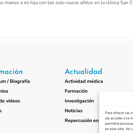
manos a mi hija con tan solo nueve añitos en la clínica San Ca
rmación
Actualidad
um / Biografía
Actividad médica
nios
Formación
de vídeos
Investigación
o
Noticias
Para ofrecer las 
y/o acceder a la 
Repercusión en medios
permitirá procesa
en este sitio. No 