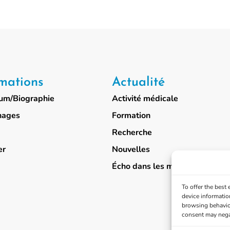
mations
Actualité
lum/Biographie
Activité médicale
nages
Formation
Recherche
er
Nouvelles
Écho dans les médias
To offer the best
device informatio
browsing behavior
consent may negat