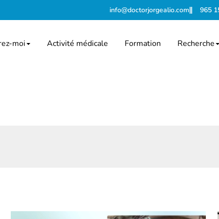
info@doctorjorgealio.com
965 1
rez-moi
Activité médicale
Formation
Recherche