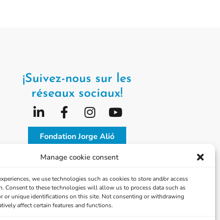
¡Suivez-nous sur les
réseaux sociaux!
Fondation Jorge Alió
Manage cookie consent
Vissum Corporation
 experiences, we use technologies such as cookies to store and/or access
n. Consent to these technologies will allow us to process data such as
 or unique identifications on this site. Not consenting or withdrawing
ively affect certain features and functions.