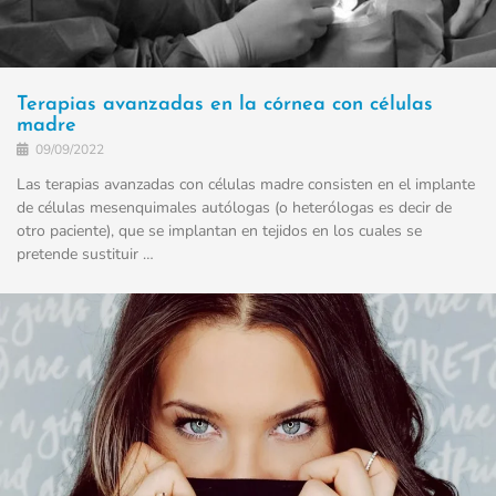
Terapias avanzadas en la córnea con células
madre
09/09/2022
Las terapias avanzadas con células madre consisten en el implante
de células mesenquimales autólogas (o heterólogas es decir de
otro paciente), que se implantan en tejidos en los cuales se
pretende sustituir …