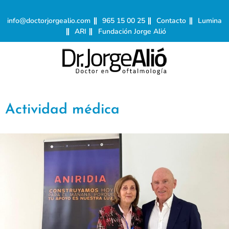
info@doctorjorgealio.com
965 15 00 25
Contacto
Lumina
ARI
Fundación Jorge Alió
Actividad médica