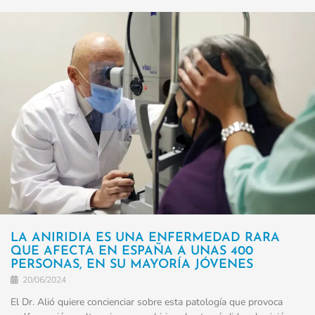
LA ANIRIDIA ES UNA ENFERMEDAD RARA
QUE AFECTA EN ESPAÑA A UNAS 400
PERSONAS, EN SU MAYORÍA JÓVENES
20/06/2024
El Dr. Alió quiere concienciar sobre esta patología que provoca