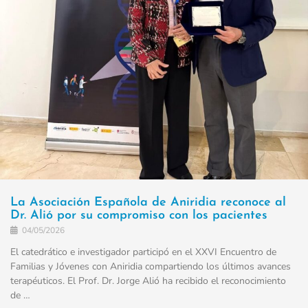
La Asociación Española de Aniridia reconoce al
Dr. Alió por su compromiso con los pacientes
04/05/2026
El catedrático e investigador participó en el XXVI Encuentro de
Familias y Jóvenes con Aniridia compartiendo los últimos avances
terapéuticos. El Prof. Dr. Jorge Alió ha recibido el reconocimiento
de …