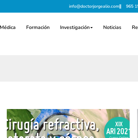
info@doctorjorgealio.com
965 1
 Médica
Formación
Investigación
Noticias
Re