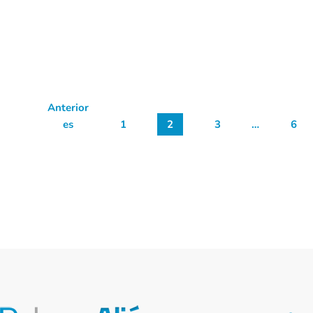
Anterior
es
1
2
3
…
6