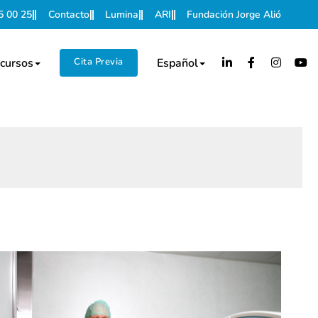
5 00 25
Contacto
Lumina
ARI
Fundación Jorge Alió
cursos
Cita Previa
Español