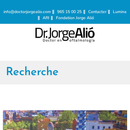
info@doctorjorgealio.com
965 15 00 25
Contacter
Lumina
ARI
Fondation Jorge Alió
Recherche