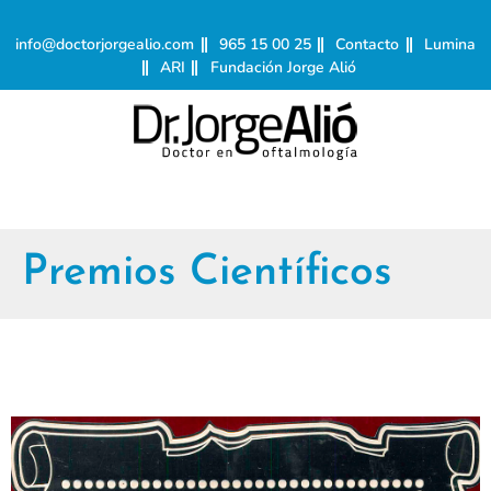
info@doctorjorgealio.com
965 15 00 25
Contacto
Lumina
ARI
Fundación Jorge Alió
Premios Científicos