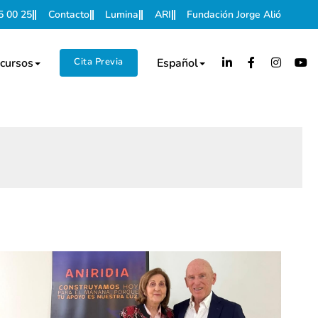
5 00 25
Contacto
Lumina
ARI
Fundación Jorge Alió
cursos
Cita Previa
Español