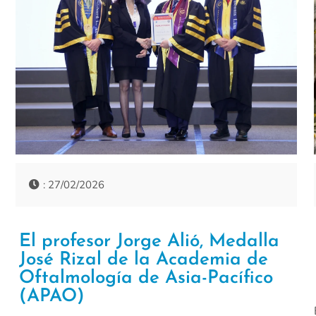
: 27/02/2026
El profesor Jorge Alió, Medalla
José Rizal de la Academia de
Oftalmología de Asia-Pacífico
(APAO)