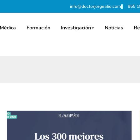
info@doctorjorgealio.com
965 1
 Médica
Formación
Investigación
Noticias
Re