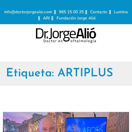
info@doctorjorgealio.com
965 15 00 25
Contacto
Lumina
ARI
Fundación Jorge Alió
Etiqueta:
ARTIPLUS