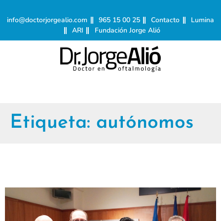
info@doctorjorgealio.com
965 15 00 25
Contacto
Lumina
ARI
Fundación Jorge Alió
Etiqueta:
autónomos