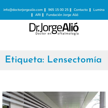
info@doctorjorgealio.com
965 15 00 25
Contacto
Lumina
ARI
Fundación Jorge Alió
Etiqueta:
Lensectomía