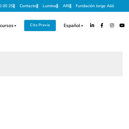
5 00 25
Contacto
Lumina
ARI
Fundación Jorge Alió
cursos
Cita Previa
Español