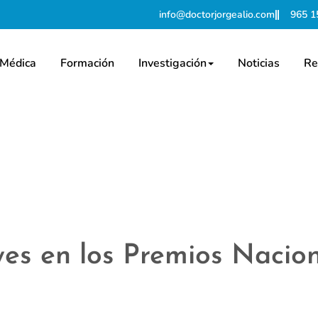
info@doctorjorgealio.com
965 1
 Médica
Formación
Investigación
Noticias
Re
eyes en los Premios Nacio