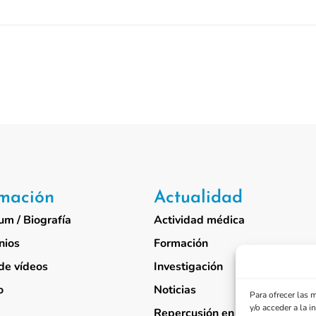
rmación
Actualidad
um / Biografía
Actividad médica
nios
Formación
de vídeos
Investigación
o
Noticias
Para ofrecer las 
y/o acceder a la 
Repercusión en medios