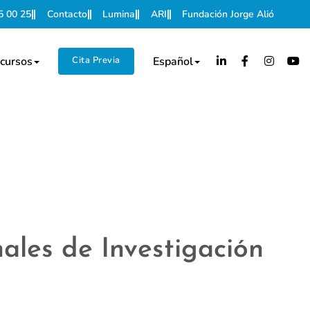
5 00 25
Contacto
Lumina
ARI
Fundación Jorge Alió
cursos
Cita Previa
Español
nales de Investigación