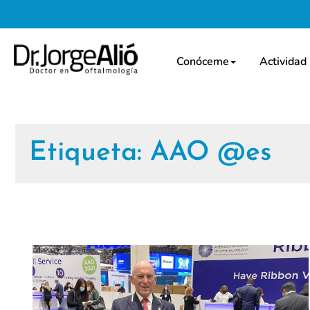
Conóceme
Actividad
Etiqueta:
AAO @es