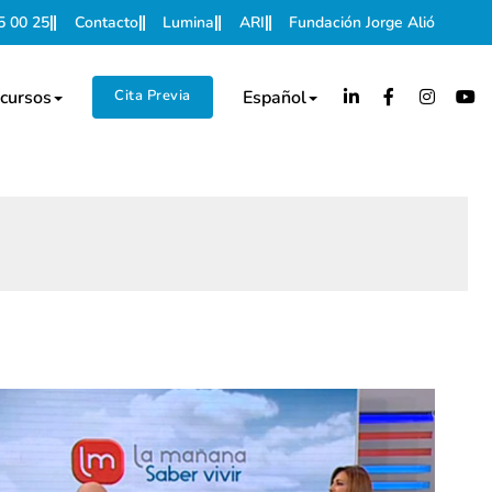
5 00 25
Contacto
Lumina
ARI
Fundación Jorge Alió
cursos
Cita Previa
Español