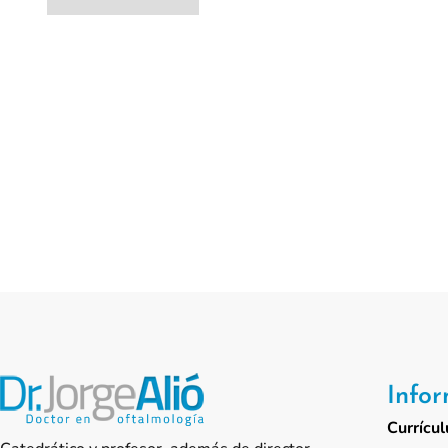
Info
Currícul