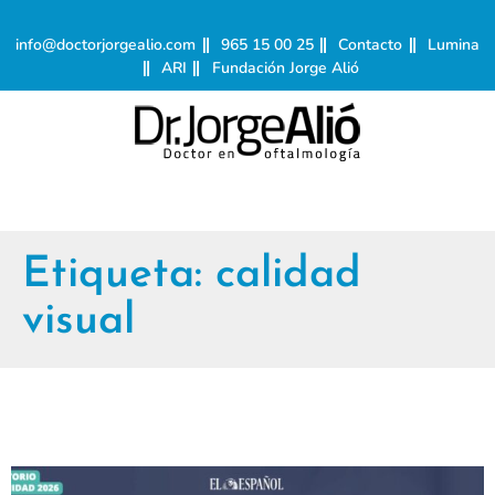
info@doctorjorgealio.com
965 15 00 25
Contacto
Lumina
ARI
Fundación Jorge Alió
Etiqueta:
calidad
visual