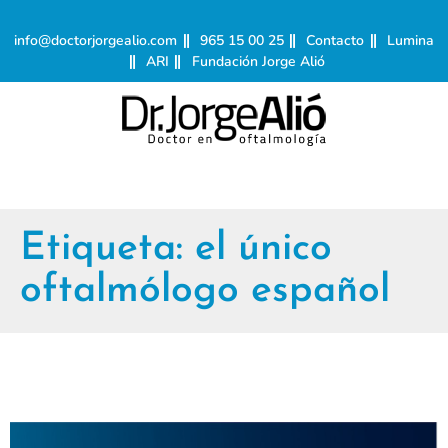
info@doctorjorgealio.com
965 15 00 25
Contacto
Lumina
ARI
Fundación Jorge Alió
Etiqueta:
el único
oftalmólogo español