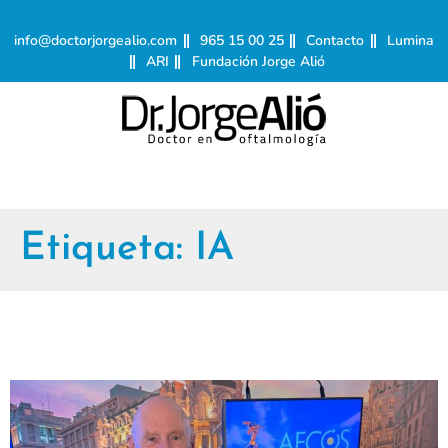
info@doctorjorgealio.com
965 15 00 25
Contacto
Lumina
ARI
Fundación Jorge Alió
Etiqueta:
IA