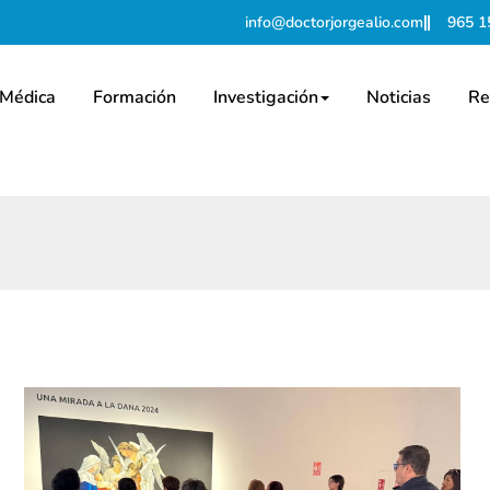
info@doctorjorgealio.com
965 1
 Médica
Formación
Investigación
Noticias
Re