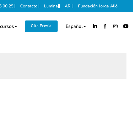
5 00 25
Contacto
Lumina
ARI
Fundación Jorge Alió
cursos
Cita Previa
Español