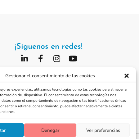
¡Síguenos en redes!
Fundación Jorge Alió
Gestionar el consentimiento de las cookies
Vissum Corporación
mejores experiencias, utilizamos tecnologías como las cookies para almacenar
información del dispositivo. El consentimiento de estas tecnologías nos
r datos como el comportamiento de navegación o las identificaciones únicas
consentir o retirar el consentimiento, puede afectar negativamente a ciertas
funciones.
tar
Denegar
Ver preferencias