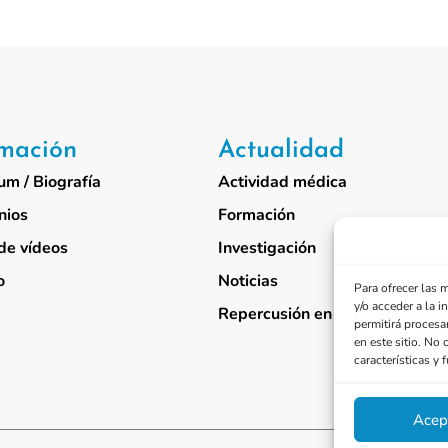
rmación
Actualidad
um / Biografía
Actividad médica
nios
Formación
de vídeos
Investigación
o
Noticias
Para ofrecer las 
y/o acceder a la 
Repercusión en medios
permitirá procesa
en este sitio. No 
características y 
Acep