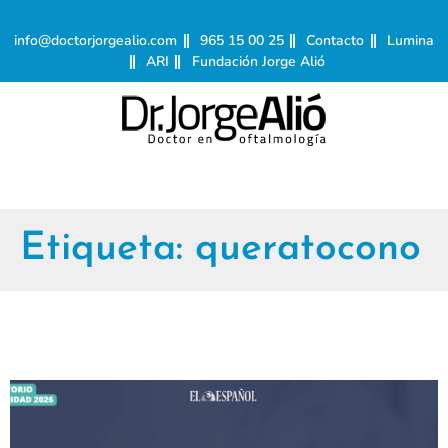
info@doctorjorgealio.com
965 15 00 25
Contacto
Lumina
ARI
Fundación Jorge Alió
Etiqueta:
queratocono