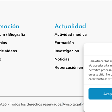
rmación
Actualidad
um / Biografía
Actividad médica
nios
Formación
de vídeos
Investigación
o
Noticias
Para ofrecer las 
y/o acceder a la 
Repercusión en medios
permitirá procesa
en este sitio. No 
características y 
Acep
Alió - Todos los derechos reservados.
Aviso legal
Política de cookies