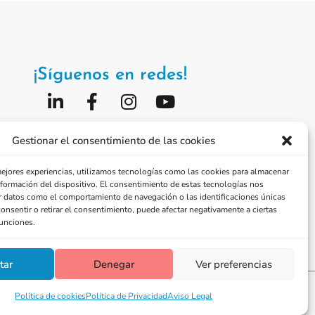
¡Síguenos en redes!
Fundación Jorge Alió
Gestionar el consentimiento de las cookies
Vissum Corporación
mejores experiencias, utilizamos tecnologías como las cookies para almacenar
información del dispositivo. El consentimiento de estas tecnologías nos
r datos como el comportamiento de navegación o las identificaciones únicas
consentir o retirar el consentimiento, puede afectar negativamente a ciertas
funciones.
tar
Denegar
Ver preferencias
Política de privacidad
Política de cookies
Política de Privacidad
Aviso Legal