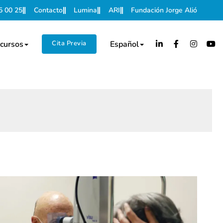
5 00 25
Contacto
Lumina
ARI
Fundación Jorge Alió
cursos
Cita Previa
Español