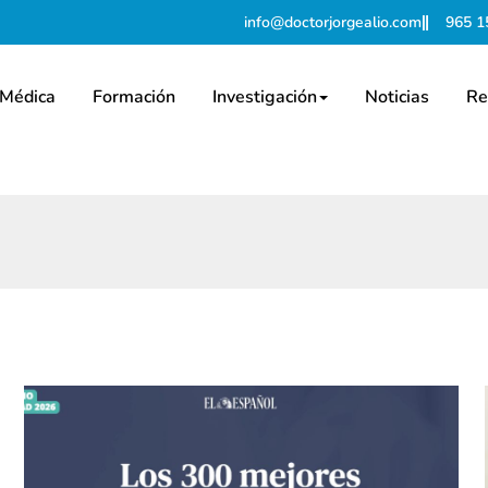
info@doctorjorgealio.com
965 1
 Médica
Formación
Investigación
Noticias
Re