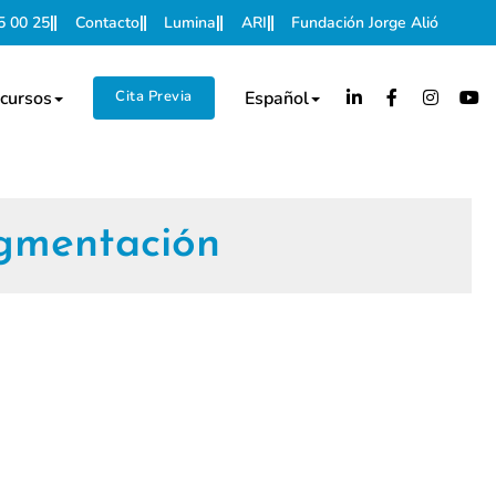
5 00 25
Contacto
Lumina
ARI
Fundación Jorge Alió
cursos
Cita Previa
Español
igmentación