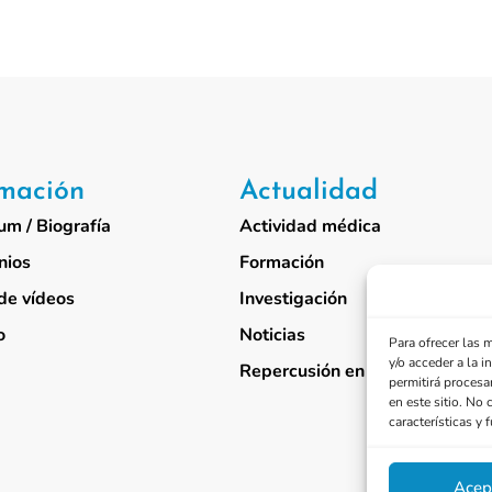
rmación
Actualidad
um / Biografía
Actividad médica
nios
Formación
de vídeos
Investigación
o
Noticias
Para ofrecer las 
y/o acceder a la 
Repercusión en medios
permitirá procesa
en este sitio. No 
características y 
Acep