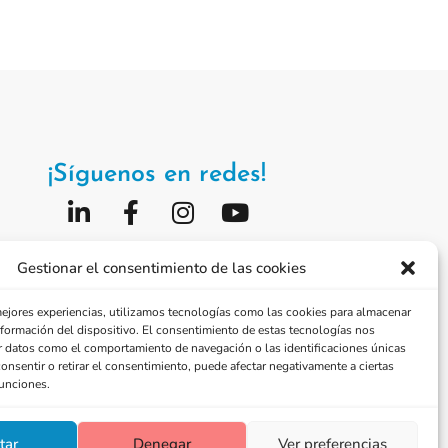
¡Síguenos en redes!
Fundación Jorge Alió
Gestionar el consentimiento de las cookies
Vissum Corporación
mejores experiencias, utilizamos tecnologías como las cookies para almacenar
información del dispositivo. El consentimiento de estas tecnologías nos
r datos como el comportamiento de navegación o las identificaciones únicas
consentir o retirar el consentimiento, puede afectar negativamente a ciertas
funciones.
tar
Denegar
Ver preferencias