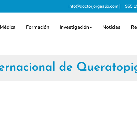
info@doctorjorgealio.com
965 1
 Médica
Formación
Investigación
Noticias
Re
ternacional de Queratop