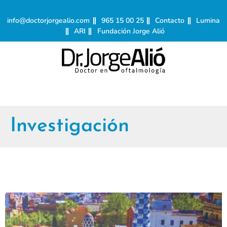
info@doctorjorgealio.com
965 15 00 25
Contacto
Lumina
ARI
Fundación Jorge Alió
Investigación