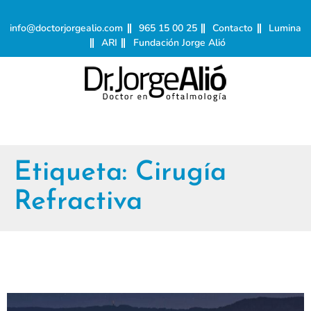
info@doctorjorgealio.com
965 15 00 25
Contacto
Lumina
ARI
Fundación Jorge Alió
Etiqueta:
Cirugía
Refractiva