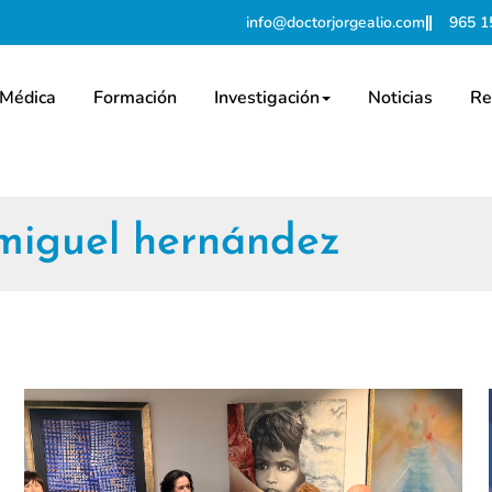
info@doctorjorgealio.com
965 1
 Médica
Formación
Investigación
Noticias
Re
 miguel hernández