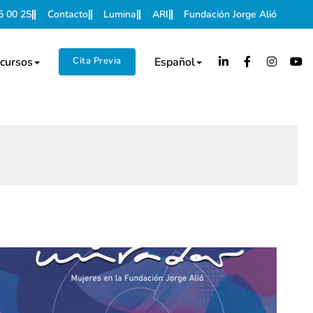
5 00 25
Contacto
Lumina
ARI
Fundación Jorge Alió
cursos
Cita Previa
Español