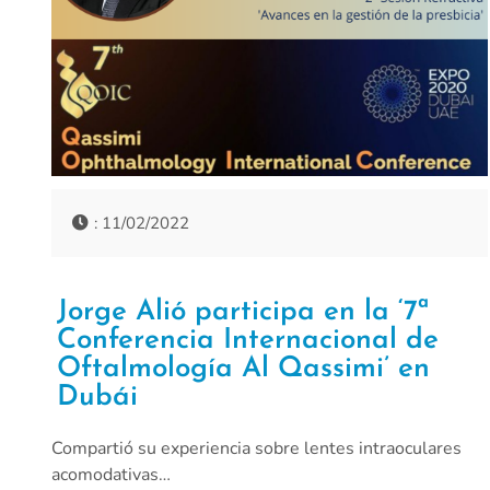
: 11/02/2022
Jorge Alió participa en la ‘7ª
Conferencia Internacional de
Oftalmología Al Qassimi’ en
Dubái
Compartió su experiencia sobre lentes intraoculares
acomodativas…