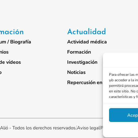
rmación
Actualidad
um / Biografía
Actividad médica
nios
Formación
de vídeos
Investigación
o
Noticias
Para ofrecer las 
y/o acceder a la 
Repercusión en medios
permitirá procesa
en este sitio. No 
características y 
Acep
Alió - Todos los derechos reservados.
Aviso legal
Política de cookies