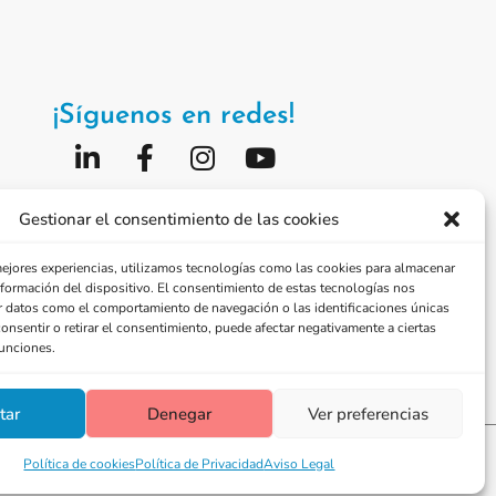
¡Síguenos en redes!
Fundación Jorge Alió
Gestionar el consentimiento de las cookies
Vissum Corporación
mejores experiencias, utilizamos tecnologías como las cookies para almacenar
información del dispositivo. El consentimiento de estas tecnologías nos
r datos como el comportamiento de navegación o las identificaciones únicas
consentir o retirar el consentimiento, puede afectar negativamente a ciertas
funciones.
tar
Denegar
Ver preferencias
Política de privacidad
Política de cookies
Política de Privacidad
Aviso Legal