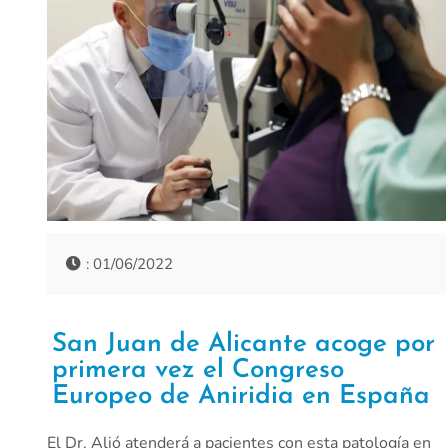
: 01/06/2022
San Juan de Alicante acoge por
primera vez el Congreso
Europeo de Aniridia en España
El Dr. Alió atenderá a pacientes con esta patología en